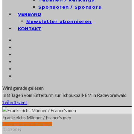
Sponsoren / Sponsors
VERBAND
Newsletter abonnieren
KONTAKT
Wird gerade gelesen
In 8 Tagen vom Eiffelturm zur Tchoukball-EM in Radevormwald
Teilen
Tweet
Frankreichs Männer / France's men
Europameisterschaft
Männer
·
21.07.2014