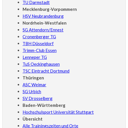
TU Darmstadt
Mecklenburg-Vorpommern
HSV Neubrandenburg
Nordrhein-Westfalen
SG Attendorn/Ennest
Cronenberger TG
TBH Düsseldorf
Trimm-Club Essen
Lenneper TG
TuS Oeckinghausen
TSC Eintracht Dortmund
Thüringen
ASC Weimar
SG Urbich
SV Drosselberg
Baden-Württemberg
Hochschulsport Universität Stuttgart
Übersicht
Alle Trainingszeiten und Orte