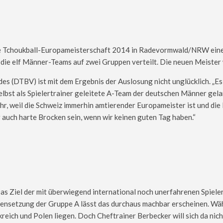
ie Tchoukball-Europameisterschaft 2014 in Radevormwald/NRW einen
 die elf Männer-Teams auf zwei Gruppen verteilt. Die neuen Meister
es (DTBV) ist mit dem Ergebnis der Auslosung nicht unglücklich. „Es
 selbst als Spielertrainer geleitete A-Team der deutschen Männer gela
hr, weil die Schweiz immerhin amtierender Europameister ist und die 
 auch harte Brocken sein, wenn wir keinen guten Tag haben.“
Das Ziel der mit überwiegend international noch unerfahrenen Spiel
mmensetzung der Gruppe A lässt das durchaus machbar erscheinen. Wäh
eich und Polen liegen. Doch Cheftrainer Berbecker will sich da nich