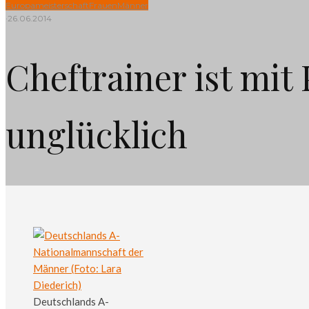
Europameisterschaft
Frauen
Männer
·
26.06.2014
Cheftrainer ist mit
unglücklich
Deutschlands A-