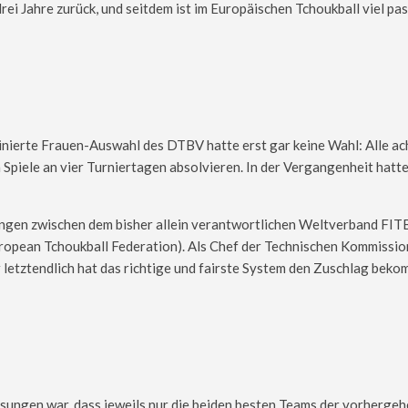
drei Jahre zurück, und seitdem ist im Europäischen Tchoukball viel pas
nierte Frauen-Auswahl des DTBV hatte erst gar keine Wahl: Alle ac
piele an vier Turniertagen absolvieren. In der Vergangenheit hatten
en zwischen dem bisher allein verantwortlichen Weltverband FITB 
opean Tchoukball Federation). Als Chef der Technischen Kommissio
r letztendlich hat das richtige und fairste System den Zuschlag bek
sungen war, dass jeweils nur die beiden besten Teams der vorherge