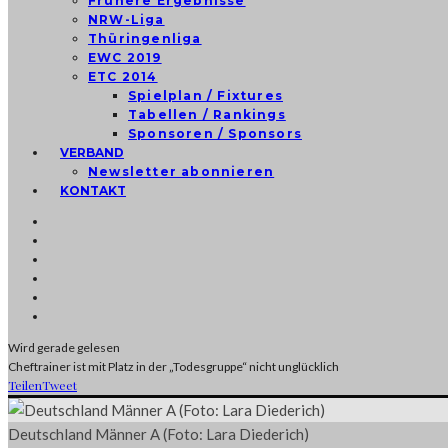
Frühere Ergebnisse
NRW-Liga
Thüringenliga
EWC 2019
ETC 2014
Spielplan / Fixtures
Tabellen / Rankings
Sponsoren / Sponsors
VERBAND
Newsletter abonnieren
KONTAKT
Wird gerade gelesen
Cheftrainer ist mit Platz in der „Todesgruppe“ nicht unglücklich
Teilen
Tweet
Deutschland Männer A (Foto: Lara Diederich)