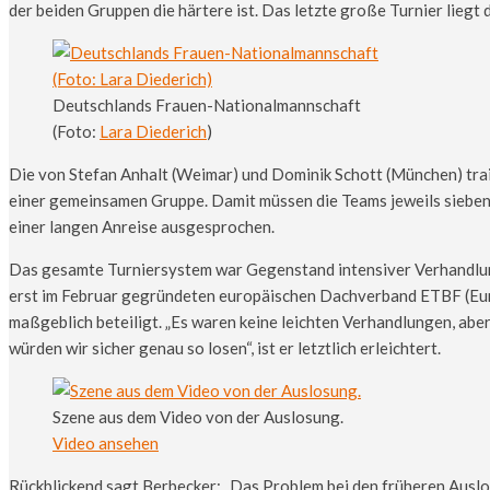
der beiden Gruppen die härtere ist. Das letzte große Turnier liegt 
Deutschlands Frauen-Nationalmannschaft
(Foto:
Lara Diederich
)
Die von Stefan Anhalt (Weimar) und Dominik Schott (München) trai
einer gemeinsamen Gruppe. Damit müssen die Teams jeweils sieben S
einer langen Anreise ausgesprochen.
Das gesamte Turniersystem war Gegenstand intensiver Verhandlung
erst im Februar gegründeten europäischen Dachverband ETBF (Eur
maßgeblich beteiligt. „Es waren keine leichten Verhandlungen, abe
würden wir sicher genau so losen“, ist er letztlich erleichtert.
Szene aus dem Video von der Auslosung.
Video ansehen
Rückblickend sagt Berbecker: „Das Problem bei den früheren Auslo