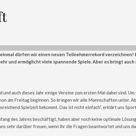
ft
 einmal dürfen wir einen neuen Teilnehmerrekord verzeichnen! 
sehr und ermöglicht viele spannende Spiele. Aber es bringt auc
rd und auch dieses Jahr einige Vereine zum ersten Mal dabei sind. 
chon am Freitag beginnen. So kriegen wir alle Mannschaften unter. A
reichend Spielzeit bekommt. Das ist nicht einfach“, erklärt uns Spo
nfang des Jahres beschäftigt, haben aber noch keine optimale Lösu
s sehr darüber freuen, wenn ihr die Fragen beantwortet und uns dami