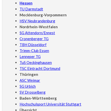
Hessen
TU Darmstadt
Mecklenburg-Vorpommern
HSV Neubrandenburg
Nordrhein-Westfalen
SG Attendorn/Ennest
Cronenberger TG
TBH Düsseldorf
Trimm-Club Essen
Lenneper TG
TuS Oeckinghausen
TSC Eintracht Dortmund
Thüringen
ASC Weimar
SG Urbich
SV Drosselberg
Baden-Württemberg
Hochschulsport Universität Stuttgart
Übersicht