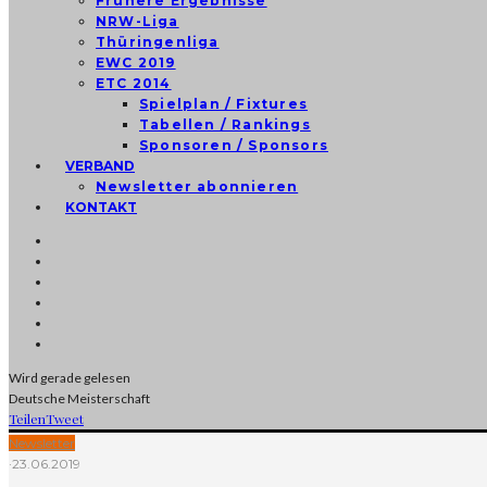
Frühere Ergebnisse
NRW-Liga
Thüringenliga
EWC 2019
ETC 2014
Spielplan / Fixtures
Tabellen / Rankings
Sponsoren / Sponsors
VERBAND
Newsletter abonnieren
KONTAKT
Wird gerade gelesen
Deutsche Meisterschaft
Teilen
Tweet
Newsletter
·
23.06.2019