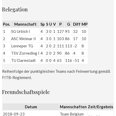
Relegation
Pos.
Mannschaft
Sp
S
U
V
P
G
Diff
MP
1
SG Urbich I
4
3
0
1
127
95
32
10
2
ASC Weimar II
4
3
0
1
103
86
17
10
3
Lenneper TG
4
2
0
2
111
113
-2
8
4
TSV Zorneding I
4
2
0
2
90
86
4
8
5
TU Darmstadt
4
0
0
4
65
116
-51
4
Reihenfolge der punktgleichen Teams nach Feinwertung gemäß
FITB-Reglement.
Freundschaftsspiele
Datum
Mannschaften
Zeit/Ergebnis
2018-09-23
Team Belgium