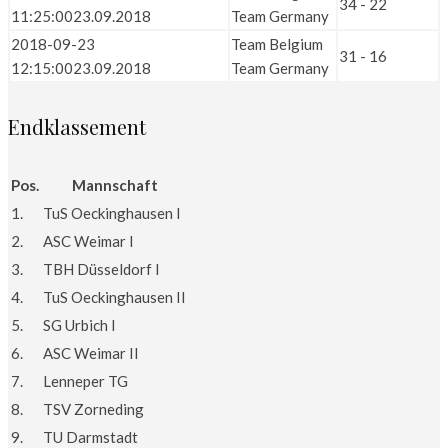
34 - 22
11:25:00
23.09.2018
Team Germany
2018-09-23
Team Belgium
31 - 16
12:15:00
23.09.2018
Team Germany
Endklassement
Pos.
Mannschaft
1.
TuS Oeckinghausen I
2.
ASC Weimar I
3.
TBH Düsseldorf I
4.
TuS Oeckinghausen II
5.
SG Urbich I
6.
ASC Weimar II
7.
Lenneper TG
8.
TSV Zorneding
9.
TU Darmstadt