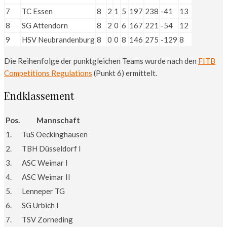
7
TC Essen
8
2
1
5
197
238
-41
13
8
SG Attendorn
8
2
0
6
167
221
-54
12
9
HSV Neubrandenburg
8
0
0
8
146
275
-129
8
Die Reihenfolge der punktgleichen Teams wurde nach den
FITB
Competitions Regulations
(Punkt 6) ermittelt.
Endklassement
Pos.
Mannschaft
1.
TuS Oeckinghausen
2.
TBH Düsseldorf I
3.
ASC Weimar I
4.
ASC Weimar II
5.
Lenneper TG
6.
SG Urbich I
7.
TSV Zorneding