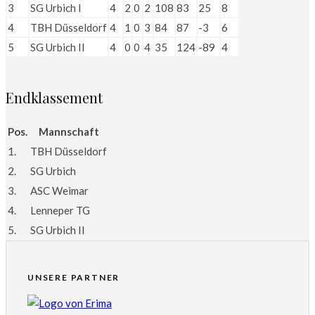
3
SG Urbich I
4
2
0
2
108
83
25
8
4
TBH Düsseldorf
4
1
0
3
84
87
-3
6
5
SG Urbich II
4
0
0
4
35
124
-89
4
Endklassement
Pos.
Mannschaft
1.
TBH Düsseldorf
2.
SG Urbich
3.
ASC Weimar
4.
Lenneper TG
5.
SG Urbich II
UNSERE PARTNER