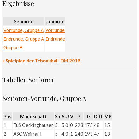
Ergebnisse
Senioren
Junioren
Vorrunde, Gruppe A
Vorrunde
Endrunde, Gruppe A
Endrunde
Gruppe B
» Spielplan der Tchoukball-DM 2019
Tabellen Senioren
Senioren-Vorrunde, Gruppe A
Pos.
Mannschaft
Sp
S
U
V
P
G
Diff
MP
1
TuS Oeckinghausen
5
5
0
0
223
175
48
15
2
ASC Weimar I
5
4
0
1
240
193
47
13