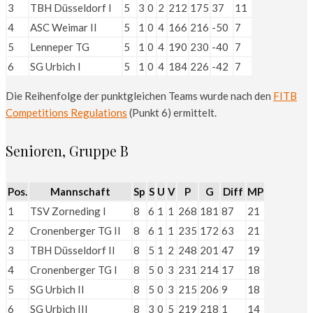
3
TBH Düsseldorf I
5
3
0
2
212
175
37
11
4
ASC Weimar II
5
1
0
4
166
216
-50
7
5
Lenneper TG
5
1
0
4
190
230
-40
7
6
SG Urbich I
5
1
0
4
184
226
-42
7
Die Reihenfolge der punktgleichen Teams wurde nach den
FITB
Competitions Regulations
(Punkt 6) ermittelt.
Senioren, Gruppe B
Pos.
Mannschaft
Sp
S
U
V
P
G
Diff
MP
1
TSV Zorneding I
8
6
1
1
268
181
87
21
2
Cronenberger TG II
8
6
1
1
235
172
63
21
3
TBH Düsseldorf II
8
5
1
2
248
201
47
19
4
Cronenberger TG I
8
5
0
3
231
214
17
18
5
SG Urbich II
8
5
0
3
215
206
9
18
6
SG Urbich III
8
3
0
5
219
218
1
14