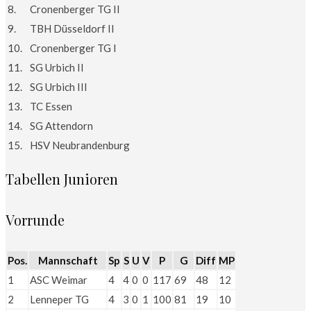
8.
Cronenberger TG II
9.
TBH Düsseldorf II
10.
Cronenberger TG I
11.
SG Urbich II
12.
SG Urbich III
13.
TC Essen
14.
SG Attendorn
15.
HSV Neubrandenburg
Tabellen Junioren
Vorrunde
Pos.
Mannschaft
Sp
S
U
V
P
G
Diff
MP
1
ASC Weimar
4
4
0
0
117
69
48
12
2
Lenneper TG
4
3
0
1
100
81
19
10