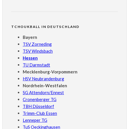
TCHOUKBALL IN DEUTSCHLAND
Bayern
TSV Zorneding
TSV Windsbach
Hessen
TU Darmstadt
Mecklenburg-Vorpommern
HSV Neubrandenburg
Nordrhein-Westfalen
SG Attendorn/Ennest
Cronenberger TG
TBH Düsseldorf
Trimm-Club Essen
Lenneper TG
TuS Oeckinghausen