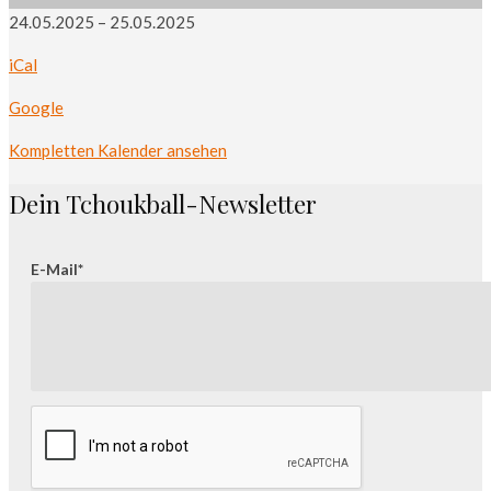
Deutsche
24.05.2025
–
25.05.2025
Meisterschaft
iCal
2025
2.
Google
Vorrunde
Kompletten Kalender ansehen
Dein Tchoukball-Newsletter
E-Mail*