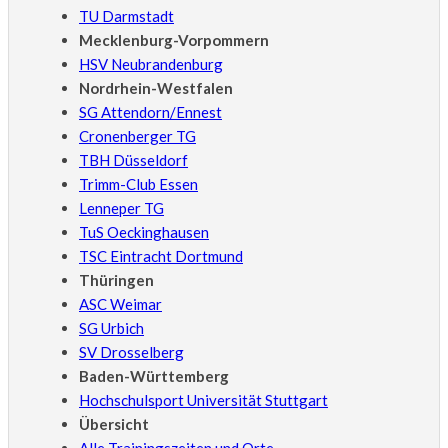
TU Darmstadt
Mecklenburg-Vorpommern
HSV Neubrandenburg
Nordrhein-Westfalen
SG Attendorn/Ennest
Cronenberger TG
TBH Düsseldorf
Trimm-Club Essen
Lenneper TG
TuS Oeckinghausen
TSC Eintracht Dortmund
Thüringen
ASC Weimar
SG Urbich
SV Drosselberg
Baden-Württemberg
Hochschulsport Universität Stuttgart
Übersicht
Alle Trainingszeiten und Orte