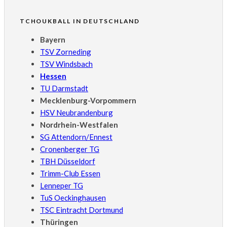
TCHOUKBALL IN DEUTSCHLAND
Bayern
TSV Zorneding
TSV Windsbach
Hessen
TU Darmstadt
Mecklenburg-Vorpommern
HSV Neubrandenburg
Nordrhein-Westfalen
SG Attendorn/Ennest
Cronenberger TG
TBH Düsseldorf
Trimm-Club Essen
Lenneper TG
TuS Oeckinghausen
TSC Eintracht Dortmund
Thüringen