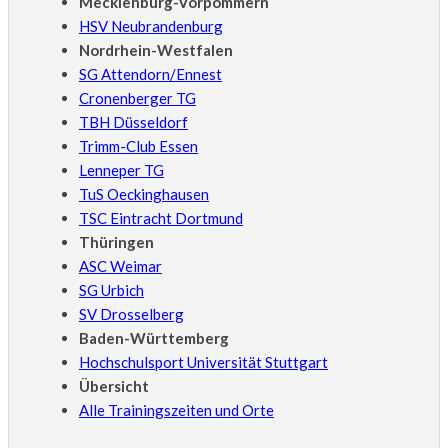
Mecklenburg-Vorpommern
HSV Neubrandenburg
Nordrhein-Westfalen
SG Attendorn/Ennest
Cronenberger TG
TBH Düsseldorf
Trimm-Club Essen
Lenneper TG
TuS Oeckinghausen
TSC Eintracht Dortmund
Thüringen
ASC Weimar
SG Urbich
SV Drosselberg
Baden-Württemberg
Hochschulsport Universität Stuttgart
Übersicht
Alle Trainingszeiten und Orte