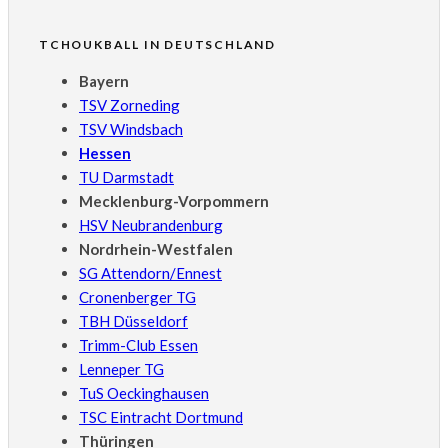
TCHOUKBALL IN DEUTSCHLAND
Bayern
TSV Zorneding
TSV Windsbach
Hessen
TU Darmstadt
Mecklenburg-Vorpommern
HSV Neubrandenburg
Nordrhein-Westfalen
SG Attendorn/Ennest
Cronenberger TG
TBH Düsseldorf
Trimm-Club Essen
Lenneper TG
TuS Oeckinghausen
TSC Eintracht Dortmund
Thüringen