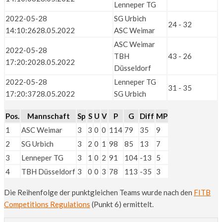
Lenneper TG
2022-05-28
SG Urbich
24 - 32
14:10:26
28.05.2022
ASC Weimar
ASC Weimar
2022-05-28
TBH
43 - 26
17:20:20
28.05.2022
Düsseldorf
2022-05-28
Lenneper TG
31 - 35
17:20:37
28.05.2022
SG Urbich
Pos.
Mannschaft
Sp
S
U
V
P
G
Diff
MP
1
ASC Weimar
3
3
0
0
114
79
35
9
2
SG Urbich
3
2
0
1
98
85
13
7
3
Lenneper TG
3
1
0
2
91
104
-13
5
4
TBH Düsseldorf
3
0
0
3
78
113
-35
3
Die Reihenfolge der punktgleichen Teams wurde nach den
FITB
Competitions Regulations
(Punkt 6) ermittelt.