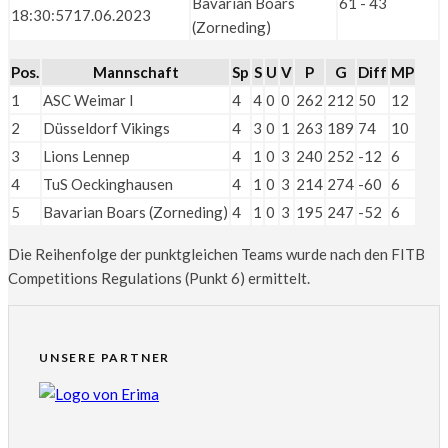
Bavarian Boars
61 - 43
18:30:57
17.06.2023
(Zorneding)
Pos.
Mannschaft
Sp
S
U
V
P
G
Diff
MP
1
ASC Weimar I
4
4
0
0
262
212
50
12
2
Düsseldorf Vikings
4
3
0
1
263
189
74
10
3
Lions Lennep
4
1
0
3
240
252
-12
6
4
TuS Oeckinghausen
4
1
0
3
214
274
-60
6
5
Bavarian Boars (Zorneding)
4
1
0
3
195
247
-52
6
Die Reihenfolge der punktgleichen Teams wurde nach den FITB
Competitions Regulations (Punkt 6) ermittelt.
UNSERE PARTNER