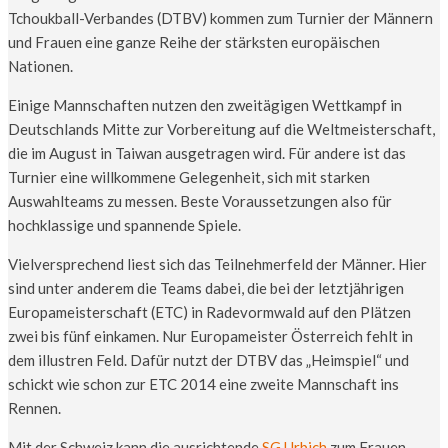
Tchoukball-Verbandes (DTBV) kommen zum Turnier der Männern
und Frauen eine ganze Reihe der stärksten europäischen
Nationen.
Einige Mannschaften nutzen den zweitägigen Wettkampf in
Deutschlands Mitte zur Vorbereitung auf die Weltmeisterschaft,
die im August in Taiwan ausgetragen wird. Für andere ist das
Turnier eine willkommene Gelegenheit, sich mit starken
Auswahlteams zu messen. Beste Voraussetzungen also für
hochklassige und spannende Spiele.
Vielversprechend liest sich das Teilnehmerfeld der Männer. Hier
sind unter anderem die Teams dabei, die bei der letztjährigen
Europameisterschaft (ETC) in Radevormwald auf den Plätzen
zwei bis fünf einkamen. Nur Europameister Österreich fehlt in
dem illustren Feld. Dafür nutzt der DTBV das „Heimspiel“ und
schickt wie schon zur ETC 2014 eine zweite Mannschaft ins
Rennen.
Mit der Schweiz kann die ausrichtende
SG Urbich
zum Frauen-