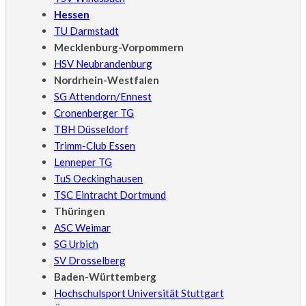
Hessen
TU Darmstadt
Mecklenburg-Vorpommern
HSV Neubrandenburg
Nordrhein-Westfalen
SG Attendorn/Ennest
Cronenberger TG
TBH Düsseldorf
Trimm-Club Essen
Lenneper TG
TuS Oeckinghausen
TSC Eintracht Dortmund
Thüringen
ASC Weimar
SG Urbich
SV Drosselberg
Baden-Württemberg
Hochschulsport Universität Stuttgart