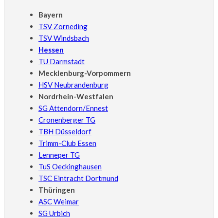
Bayern
TSV Zorneding
TSV Windsbach
Hessen
TU Darmstadt
Mecklenburg-Vorpommern
HSV Neubrandenburg
Nordrhein-Westfalen
SG Attendorn/Ennest
Cronenberger TG
TBH Düsseldorf
Trimm-Club Essen
Lenneper TG
TuS Oeckinghausen
TSC Eintracht Dortmund
Thüringen
ASC Weimar
SG Urbich