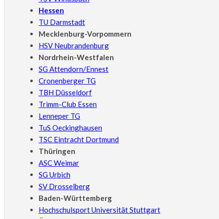
Hessen
TU Darmstadt
Mecklenburg-Vorpommern
HSV Neubrandenburg
Nordrhein-Westfalen
SG Attendorn/Ennest
Cronenberger TG
TBH Düsseldorf
Trimm-Club Essen
Lenneper TG
TuS Oeckinghausen
TSC Eintracht Dortmund
Thüringen
ASC Weimar
SG Urbich
SV Drosselberg
Baden-Württemberg
Hochschulsport Universität Stuttgart