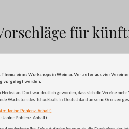
 Vorschläge für kün
 Thema eines Workshops in Weimar. Vertreter aus vier Vereinen
g vorgelegt werden.
rbst an. Dort war deutlich geworden, dass sich die Vereine mehr V
nde Wachstum des Tchoukballs in Deutschland an seine Grenzen ges
 Janine Pohlenz-Anhalt)
d moderierte ihn. Seine Aufgabe ist es auch, die Ergebnisse der i