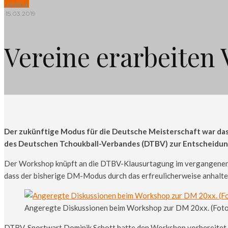
National
·
15.03.2019
Vereine erarbeiten
Der zukünftige Modus für die Deutsche Meisterschaft war das
des Deutschen Tchoukball-Verbandes (DTBV) zur Entscheidun
Der Workshop knüpft an die DTBV-Klausurtagung im vergangenen He
dass der bisherige DM-Modus durch das erfreulicherweise anhalte
Angeregte Diskussionen beim Workshop zur DM 20xx. (Foto:
DTBV-Sportwart Dominik Schott hatte den Workshop vorbereitet un