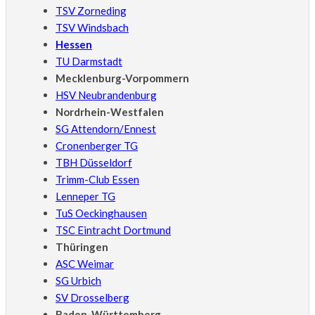
TSV Zorneding
TSV Windsbach
Hessen
TU Darmstadt
Mecklenburg-Vorpommern
HSV Neubrandenburg
Nordrhein-Westfalen
SG Attendorn/Ennest
Cronenberger TG
TBH Düsseldorf
Trimm-Club Essen
Lenneper TG
TuS Oeckinghausen
TSC Eintracht Dortmund
Thüringen
ASC Weimar
SG Urbich
SV Drosselberg
Baden-Württemberg