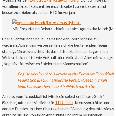
Wunsch für den
EWC 2019 in Radevormwald
. Dort will sie sich
vor allem darauf konzentrieren, sich selbst zu verbessern und
besser zu spielen als bei der ETC im Vorjahr.
Mit Ehrgeiz und Beharrlichkeit hat sich Agnieszka Mirek (Mit
Überall entstünden neue Teams und der Sport scheine zu
wachsen. Außerdem verbesserten sich die bestehenden Teams
ständig. Mirek wünscht sich, dass Tchoukball eines Tages in der
Welt so bekannt ist wie Fußball oder Volleyball. Aber mit weniger
„Negativität zwischen Spielern und Mannschaften“.
English version of this article at the European Tchoukball
Federation (ETBF) / Englische Version dieses Artikels
beim Europäischen Tchoukball-Verband (ETBF)
Abseits vom Tchoukball ist Mirek ein selbst erklärter „Geek“
(Streber) mit einer Vorliebe für
TED-Talks
, Kreuzworträtsel und
andere Puzzles. In einer überraschenden Wendung des Interviews
erzählte sie uns von ihrer Abneigung und ihrem Misstrauen