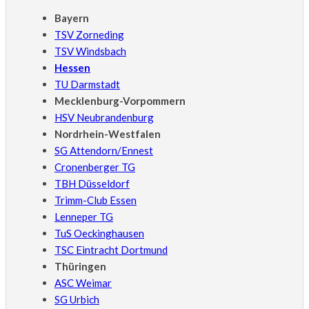
Bayern
TSV Zorneding
TSV Windsbach
Hessen
TU Darmstadt
Mecklenburg-Vorpommern
HSV Neubrandenburg
Nordrhein-Westfalen
SG Attendorn/Ennest
Cronenberger TG
TBH Düsseldorf
Trimm-Club Essen
Lenneper TG
TuS Oeckinghausen
TSC Eintracht Dortmund
Thüringen
ASC Weimar
SG Urbich