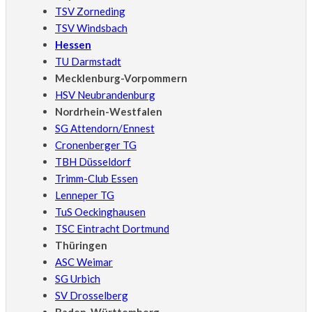
TSV Zorneding
TSV Windsbach
Hessen
TU Darmstadt
Mecklenburg-Vorpommern
HSV Neubrandenburg
Nordrhein-Westfalen
SG Attendorn/Ennest
Cronenberger TG
TBH Düsseldorf
Trimm-Club Essen
Lenneper TG
TuS Oeckinghausen
TSC Eintracht Dortmund
Thüringen
ASC Weimar
SG Urbich
SV Drosselberg