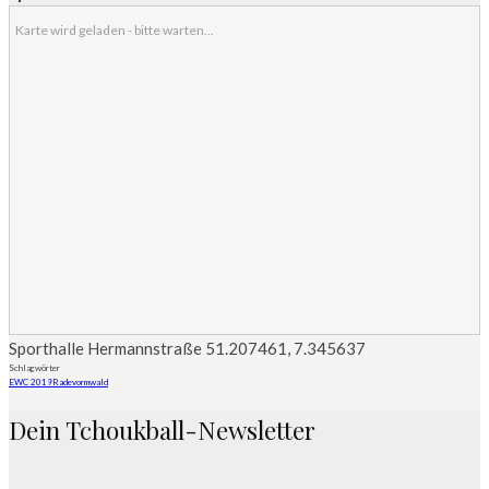
Karte wird geladen - bitte warten...
Sporthalle Hermannstraße
51.207461
,
7.345637
Schlagwörter
EWC 2019
Radevormwald
Dein Tchoukball-Newsletter