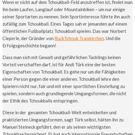
Wenn er nicht auf dem Tchoukball-Feld anzutreffen ist, findet man
ihn beim Laufen, Langlauf oder Mountainbiken – um nur einige
seiner Sportarten zu nennen. Sein Sportinteresse führte ihn auch
zufällig zum Tchoukball. Eines Tages sah er jemanden auf einem
öffentlichen Fußballplatz Tchoukball spielen. Das war Norbert
Cieperle, der Gründer von
RuckTchouk Traiskirchen
. Und die
Erfolgsgeschichte begann!
Dass man sich mit Gewalt und gefährlichen Tacklings keinen
Vorteil verschaffen darf, ist für Andi Türk eine der besten
Eigenschaften von Tchoukball. Es gehe nur um die Fähigkeiten
einer Person gegen die einer anderen. Tchoukball lehre den
Spielern nicht nur, fair und mit einer sportlichen Einstellung zu
spielen, sondern auch grundlegende Umgangsformen, die nicht
der Ethik des Tchoukballs entspringen.
Diese in der gesamten Tchoukball-Welt entwickelten und
praktizierten Umgangsformen, sagt Türk selbst, hätten ihn zu
Manuel Steineck geführt, den er als seinen wichtigsten
T
choukbae bezeichnet. Er hat auch internationale Freundschaften