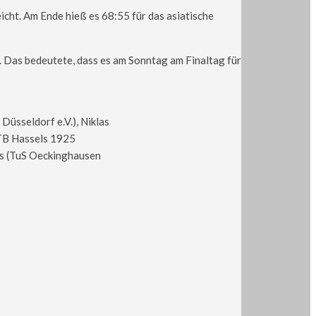
icht. Am Ende hieß es 68:55 für das asiatische
. Das bedeutete, dass es am Sonntag am Finaltag für
üsseldorf e.V.), Niklas
(TB Hassels 1925
aus (TuS Oeckinghausen