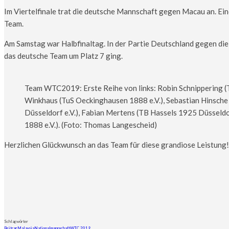
Im Viertelfinale trat die deutsche Mannschaft gegen Macau an. Ein
Team.
Am Samstag war Halbfinaltag. In der Partie Deutschland gegen die 
das deutsche Team um Platz 7 ging.
Team WTC2019: Erste Reihe von links: Robin Schnippering (
Winkhaus (TuS Oeckinghausen 1888 e.V.), Sebastian Hinsche 
Düsseldorf e.V.), Fabian Mertens (TB Hassels 1925 Düsseldo
1888 e.V.). (Foto: Thomas Langescheid)
Herzlichen Glückwunsch an das Team für diese grandiose Leistung!
Schlagwörter
Beitrag
Malaysia
Nationalmannschaft
WTC 2019