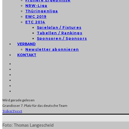
Frühere Ergebnisse
NRW-Liga
Thüringenliga
EWC 2019
ETC 2014
Spielplan / Fixtures
Tabellen / Rankings
Sponsoren / Sponsors
VERBAND
Newsletter abonnieren
KONTAKT
Wird gerade gelesen
Grandioser 7. Platz für das deutsche Team
Teilen
Tweet
Foto: Thomas Langescheid