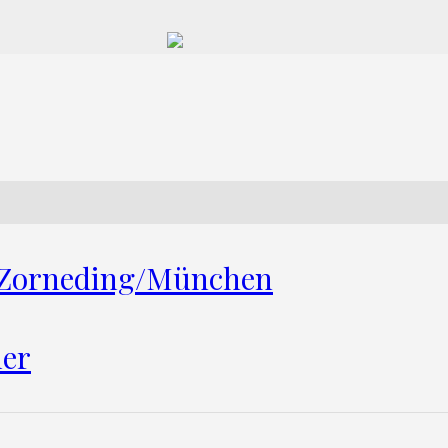
n Zorneding/München
ler