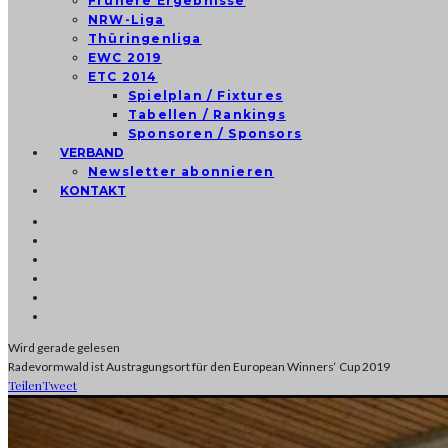
Frühere Ergebnisse
NRW-Liga
Thüringenliga
EWC 2019
ETC 2014
Spielplan / Fixtures
Tabellen / Rankings
Sponsoren / Sponsors
VERBAND
Newsletter abonnieren
KONTAKT
Wird gerade gelesen
Radevormwald ist Austragungsort für den European Winners‘ Cup 2019
Teilen
Tweet